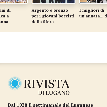
nni di
Argento e bronzo
I migliori di
ica a
per i giovani boccisti
un’annata... 
zona
della Sfera
Dal 1938 il settimanale del Luganese