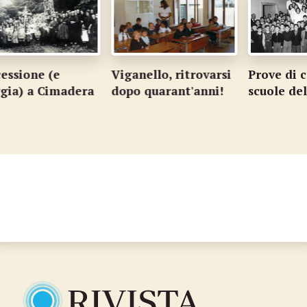
ione (e
Viganello, ritrovarsi
Prove di cant
) a Cimadera
dopo quarant'anni!
scuole del ce