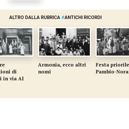
ALTRO DALLA RUBRICA
#
ANTICHI RICORDI
nia, ecco altri
Festa priorile a
La quarta
i
Pambio-Noranco
elementar
maestro 