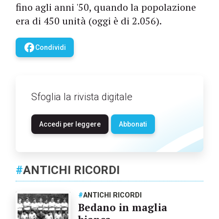
fino agli anni '50, quando la popolazione
era di 450 unità (oggi è di 2.056).
facebook
Condividi
Sfoglia la rivista digitale
Accedi per leggere
Abbonati
#
ANTICHI RICORDI
#
ANTICHI RICORDI
Bedano in maglia