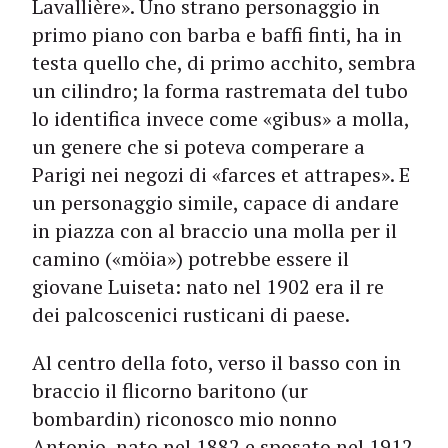
Lavallière». Uno strano personaggio in
primo piano con barba e baffi finti, ha in
testa quello che, di primo acchito, sembra
un cilindro; la forma rastremata del tubo
lo identifica invece come «gibus» a molla,
un genere che si poteva comperare a
Parigi nei negozi di «farces et attrapes». E
un personaggio simile, capace di andare
in piazza con al braccio una molla per il
camino («möia») potrebbe essere il
giovane Luiseta: nato nel 1902 era il re
dei palcoscenici rusticani di paese.
Al centro della foto, verso il basso con in
braccio il flicorno baritono (ur
bombardin) riconosco mio nonno
Antonio, nato nel 1882 e sposato nel 1912