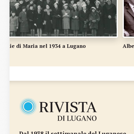
Albertini e Gottardi a Cornaredo
Dal 1938 il settimanale del Luganese