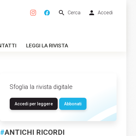
search
person
Cerca
Accedi
NTATTI
LEGGI LA RIVISTA
Sfoglia la rivista digitale
Accedi per leggere
Abbonati
#
ANTICHI RICORDI