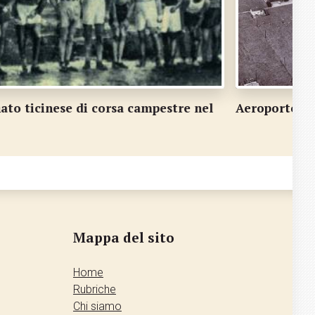
eroporto di Agno e dintorni nel 1968
Asilo
Mappa del sito
Home
Rubriche
Chi siamo