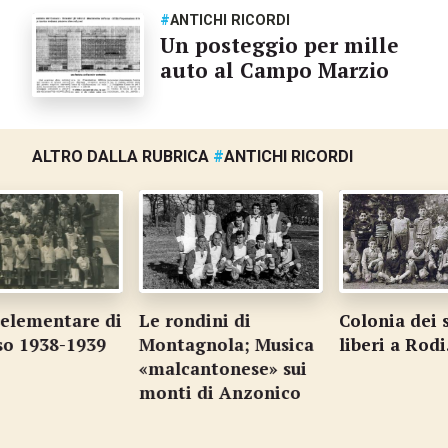
#
ANTICHI RICORDI
Un posteggio per mille
auto al Campo Marzio
ALTRO DALLA RUBRICA
#
ANTICHI RICORDI
elementare di
Le rondini di
Colonia dei s
o 1938-1939
Montagnola; Musica
liberi a Rodi
«malcantonese» sui
monti di Anzonico