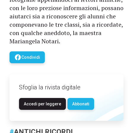
con le loro preziose informazioni, possano
aiutarci sia a riconoscere gli alunni che
componevano le tre classi, sia a ricordate,
con qualche aneddoto, la maestra
Mariangela Notari.
facebook
Condividi
Sfoglia la rivista digitale
Accedi per leggere
Abbonati
#
ANTICHI RICORDI