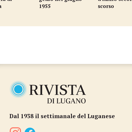
a
1955
scorso
Dal 1938 il settimanale del Luganese