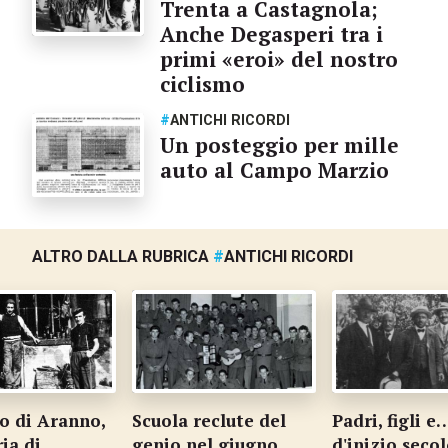
Trenta a Castagnola;
Anche Degasperi tra i
primi «eroi» del nostro
ciclismo
#
ANTICHI RICORDI
Un posteggio per mille
auto al Campo Marzio
ALTRO DALLA RUBRICA
#
ANTICHI RICORDI
io di Aranno,
Scuola reclute del
Padri, figli 
ia di
genio nel giugno
d'inizio seco