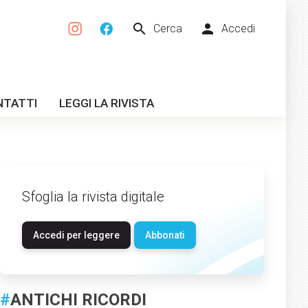
search
person
Cerca
Accedi
NTATTI
LEGGI LA RIVISTA
Sfoglia la rivista digitale
Accedi per leggere
Abbonati
#
ANTICHI RICORDI