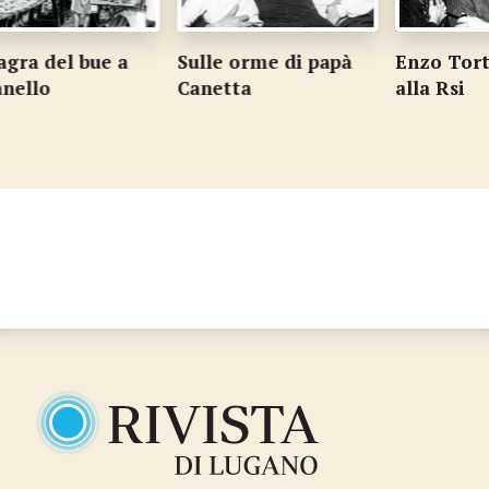
a del bue a
Sulle orme di papà
Enzo Tortora
lo
Canetta
alla Rsi
…