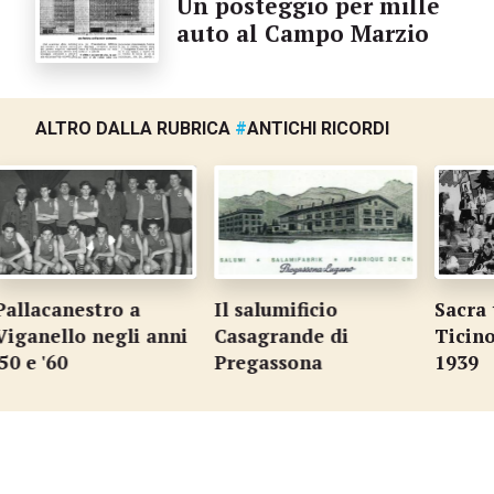
Un posteggio per mille
auto al Campo Marzio
ALTRO DALLA RUBRICA
#
ANTICHI RICORDI
nestro a
Il salumificio
Sacra terra d
lo negli anni
Casagrande di
Ticino a Zuri
Pregassona
1939
…