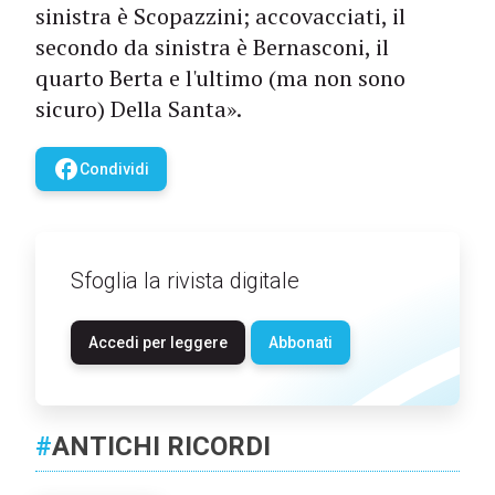
sinistra è Scopazzini; accovacciati, il
secondo da sinistra è Bernasconi, il
quarto Berta e l'ultimo (ma non sono
sicuro) Della Santa».
facebook
Condividi
Sfoglia la rivista digitale
Accedi per leggere
Abbonati
#
ANTICHI RICORDI