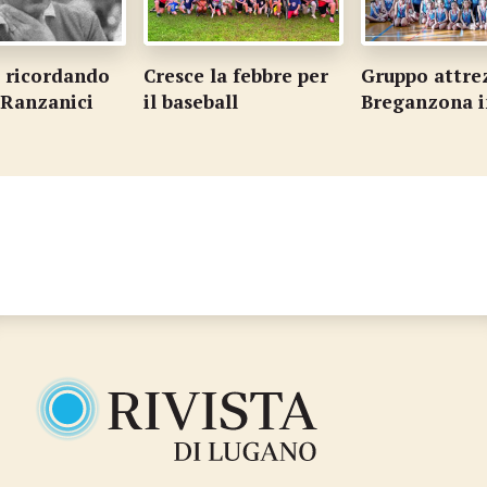
i ricordando
Cresce la febbre per
Gruppo attrez
Ranzanici
il baseball
Breganzona i