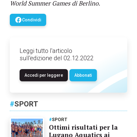
World Summer Games di Berlino.
facebook
Condividi
Leggi tutto l'articolo
sull'edizione del 02.12.2022
Accedi per leggere
Abbonati
#
SPORT
#
SPORT
Ottimi risultati per la
Lugano Aquatics ai