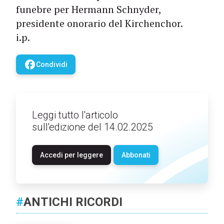
funebre per Hermann Schnyder,
presidente onorario del Kirchenchor.
i.p.
facebook
Condividi
Leggi tutto l'articolo
sull'edizione del 14.02.2025
Accedi per leggere
Abbonati
#
ANTICHI RICORDI