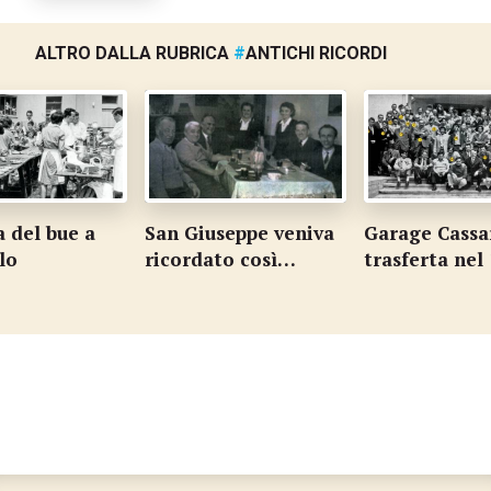
ALTRO DALLA RUBRICA
#
ANTICHI RICORDI
Giuseppe veniva
Garage Cassarate in
Us Armon
rdato così…
trasferta nel 1971
anni dop