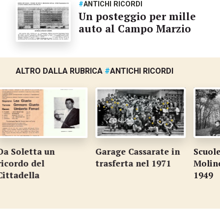
#
ANTICHI RICORDI
Un posteggio per mille
auto al Campo Marzio
ALTRO DALLA RUBRICA
#
ANTICHI RICORDI
tta un
Garage Cassarate in
Scuole eleme
 del
trasferta nel 1971
Molino Nuovo
lla
1949
…