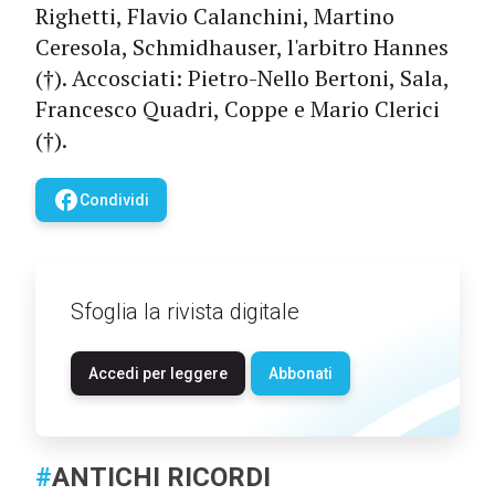
Righetti, Flavio Calanchini, Martino
Ceresola, Schmidhauser, l'arbitro Hannes
(†). Accosciati: Pietro-Nello Bertoni, Sala,
Francesco Quadri, Coppe e Mario Clerici
(†).
facebook
Condividi
Sfoglia la rivista digitale
Accedi per leggere
Abbonati
#
ANTICHI RICORDI