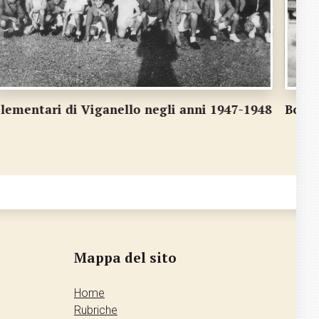
ottiglieria Piemontese
Stori
Mappa del sito
Home
Rubriche