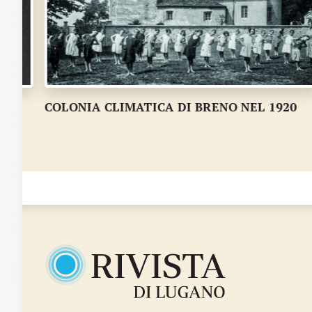
20
Quando si slittava per strada