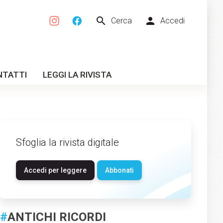
search
person
Cerca
Accedi
NTATTI
LEGGI LA RIVISTA
Sfoglia la rivista digitale
Accedi per leggere
Abbonati
#
ANTICHI RICORDI