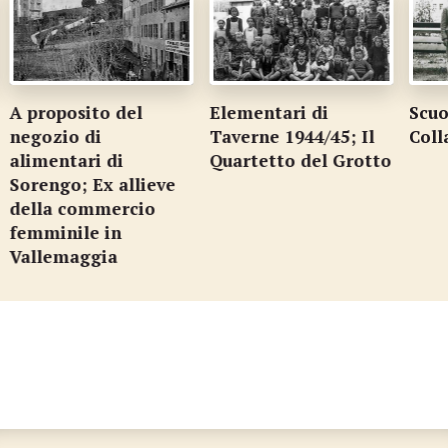
sito del
Elementari di
Scuola eleme
 di
Taverne 1944/45; Il
Colla nel 194
ari di
Quartetto del Grotto
; Ex allieve
commercio
le in
aggia
…