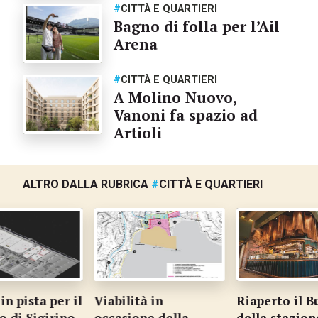
#
CITTÀ E QUARTIERI
Bagno di folla per l’Ail
Arena
#
CITTÀ E QUARTIERI
A Molino Nuovo,
Vanoni fa spazio ad
Artioli
ALTRO DALLA RUBRICA
#
CITTÀ E QUARTIERI
n pista per il
Viabilità in
Riaperto il B
o di Sigirino
occasione della
della stazion