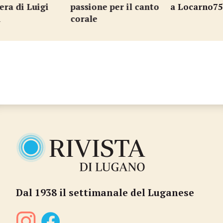
ra di Luigi
passione per il canto
a Locarno75
corale
…
Dal 1938 il settimanale del Luganese