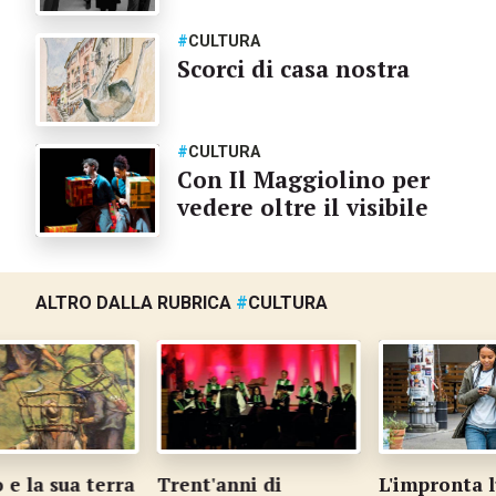
#
CULTURA
Scorci di casa nostra
#
CULTURA
Con Il Maggiolino per
vedere oltre il visibile
ALTRO DALLA RUBRICA
#
CULTURA
e la sua terra
Trent'anni di
L'impronta l