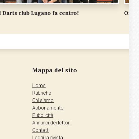
mar Selva miglior boccista del distretto
Sui v
Mappa del sito
Home
Rubriche
Chi siamo
Abbonamento
Pubblicità
Annunci dei lettori
Contatti
Leggi la rivista