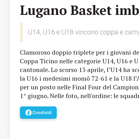
Lugano Basket imba
U14, U16 e U18 vincono coppa e cam
Clamoroso doppio triplete per i giovani d
Coppa Ticino nelle categorie U14, U16 e 
cantonale. Lo scorso 13 aprile, l’U14 ha s
la U16 i medesimi momò 72-61 e la U18 l’A
per un posto nelle Final Four del Campion
1° giugno. Nelle foto, nell'ordine: le squa
facebook
Condividi