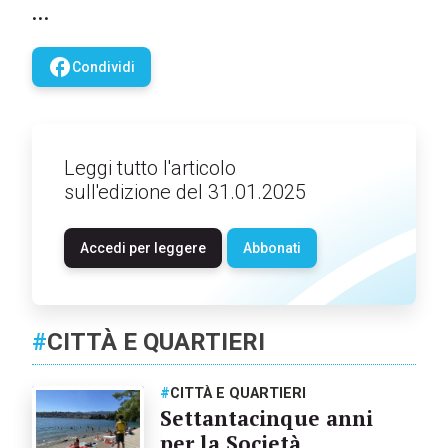
…
facebook
Condividi
Leggi tutto l'articolo
sull'edizione del 31.01.2025
Accedi per leggere
Abbonati
#
CITTÀ E QUARTIERI
#
CITTÀ E QUARTIERI
Settantacinque anni
per la Società