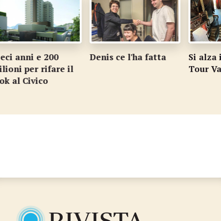
nni e 200
Denis ce l'ha fatta
Si alza il sipa
per rifare il
Tour Vagabo
Civico
…