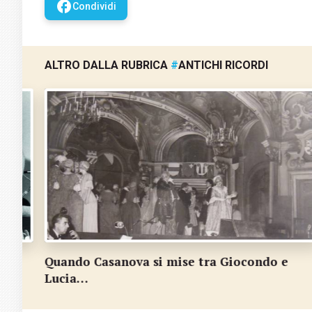
facebook
Condividi
ALTRO DALLA RUBRICA
#
ANTICHI RICORDI
e
La Costa dei barbari