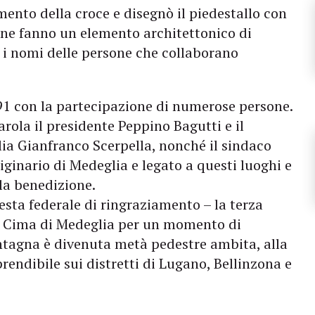
men­to della croce e disegnò il piedestallo con
i ne fanno un elemento archi­tettonico di
 i nomi delle persone che collaborano
91 con la parteci­pazione di numerose persone.
rola il presidente Peppino Bagutti e il
lia Gianfranco Scerpella, nonché il sindaco
iginario di Medeglia e legato a questi luoghi e
 la benedizione.
esta federale di ringraziamento – la terza
la Cima di Medeglia per un momento di
ontagna è divenuta metà pedestre ambita, alla
prendibile sui distretti di Lugano, Bellinzona e