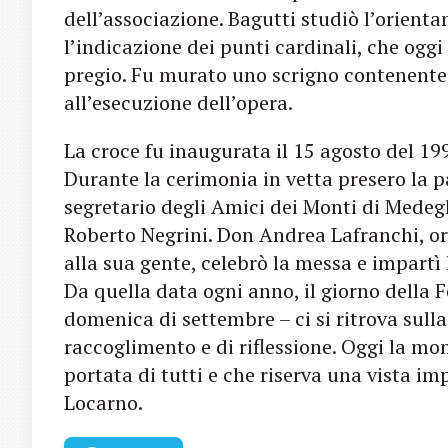
dell’associazione. Bagutti studiò l’orienta
l’indicazione dei punti cardinali, che ogg
pregio. Fu murato uno scrigno contenente
all’esecuzione dell’opera.
La croce fu inaugurata il 15 agosto del 19
Durante la cerimonia in vetta presero la pa
segretario degli Amici dei Monti di Me­deg
Roberto Ne­grini. Don Andrea Lafranchi, or
alla sua gente, celebrò la messa e impartì
Da quella data ogni anno, il giorno della F
domenica di settembre – ci si ritrova sul
raccogli­mento e di riflessione. Oggi la m
portata di tutti e che riserva una vista im
Locarno.