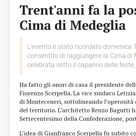
Trent'anni fa la po
Cima di Medeglia
L’evento è stato ricordato domenica 
consentito di raggiungere la Cima di M
celebrata sotto il capan­no delle feste,
Ha fatto gli onori di casa il presidente de
Fiorenzo Scerpella. La vice sindaco Le­tizi
di Montece­neri, sottolineando l’operosità
del territorio. L’architetto Renzo Bagutti 
Settecentesimo della Confederazione, port
L’idea di Gianfranco Scerpella fu subito c