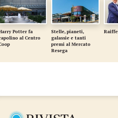
otter fa
Stelle, pianeti,
Raiffeisen Ca
o al Centro
galassie e tanti
premi al Mercato
Resega
…