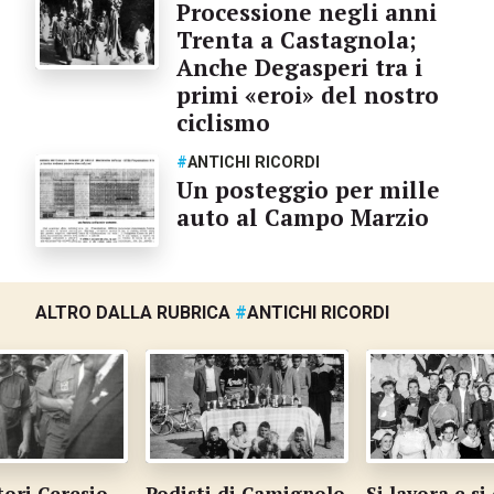
Processione negli anni
Trenta a Castagnola;
Anche Degasperi tra i
primi «eroi» del nostro
ciclismo
#
ANTICHI RICORDI
Un posteggio per mille
auto al Campo Marzio
ALTRO DALLA RUBRICA
#
ANTICHI RICORDI
tori Ceresio
Podisti di Camignolo
Si lavora e si