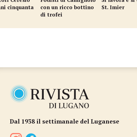
nni cinquanta
con un ricco bottino
St. Imier
di trofei
Dal 1938 il settimanale del Luganese