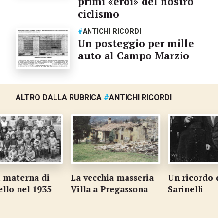
primi «eroi» del nostro
ciclismo
#
ANTICHI RICORDI
Un posteggio per mille
auto al Campo Marzio
ALTRO DALLA RUBRICA
#
ANTICHI RICORDI
materna di
La vecchia masseria
Un ricordo d
lo nel 1935
Villa a Pregassona
Sarinelli