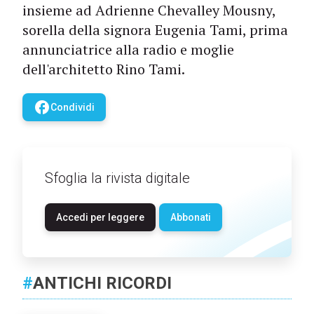
insieme ad Adrienne Chevalley Mousny,
sorella della signora Eugenia Tami, prima
annunciatrice alla radio e moglie
dell'architetto Rino Tami.
facebook
Condividi
Sfoglia la rivista digitale
Accedi per leggere
Abbonati
#
ANTICHI RICORDI