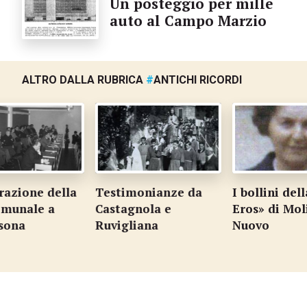
Un posteggio per mille
auto al Campo Marzio
ALTRO DALLA RUBRICA
#
ANTICHI RICORDI
azione della
Testimonianze da
I bollini dell
munale a
Castagnola e
Eros» di Mol
sona
Ruvigliana
Nuovo
…