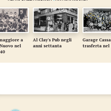
maggiore a
Al Clay's Pub negli
Garage Cassa
Nuovo nel
anni settanta
trasferta nel
40