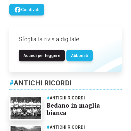
facebook
Condividi
Sfoglia la rivista digitale
Accedi per leggere
Abbonati
#
ANTICHI RICORDI
#
ANTICHI RICORDI
Bedano in maglia
bianca
#
ANTICHI RICORDI