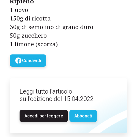
Ripieno
1 uovo
150g di ricotta
30g di semolino di grano duro
50g zucchero
1 limone (scorza)
facebook
Condividi
Leggi tutto l'articolo
sull'edizione del 15.04.2022
Accedi per leggere
Abbonati