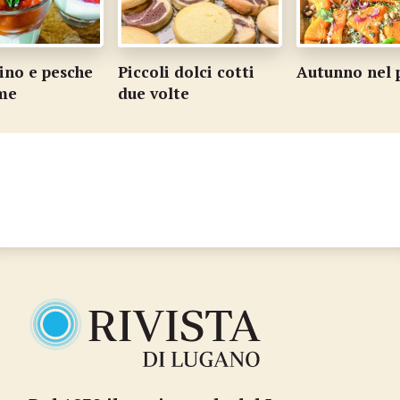
no e pesche
Piccoli dolci cotti
Autunno nel 
ime
due volte