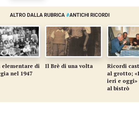
ALTRO DALLA RUBRICA
#
ANTICHI RICORDI
elementare di
Il Brè di una volta
Ricordi casta
a nel 1947
al grotto; «
ieri e oggi» 
al bistrò
…