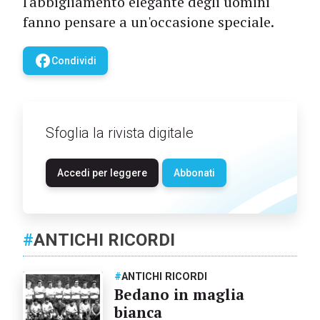
l'abbigliamento elegante degli uomini
fanno pensare a un'occasione speciale.
facebook
Condividi
Sfoglia la rivista digitale
Accedi per leggere
Abbonati
#
ANTICHI RICORDI
#
ANTICHI RICORDI
Bedano in maglia
bianca