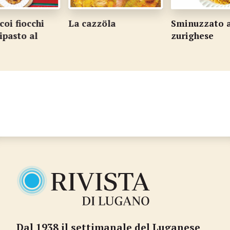
oi fiocchi
La cazzöla
Sminuzzato a
ipasto al
zurighese
Dal 1938 il settimanale del Luganese