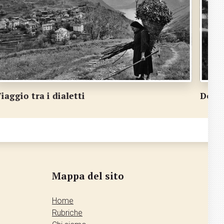
ove i dialetti mettono radici
Viagg
Mappa del sito
Home
Rubriche