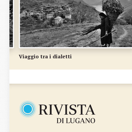
Dove i dialetti mettono radici
…