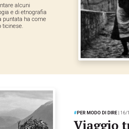
ntare alcuni
ogia e di etnografia
da puntata ha come
 ticinese.
#
PER MODO DI DIRE
| 16
Viaggio tr