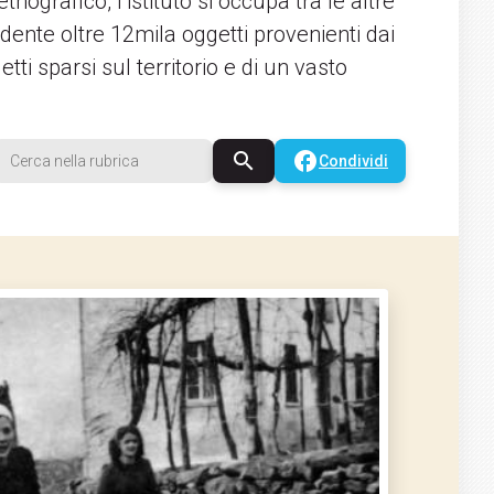
nografico, l’istituto si occupa tra le altre
dente oltre 12mila oggetti provenienti dai
tti sparsi sul territorio e di un vasto
search
facebook
Condividi