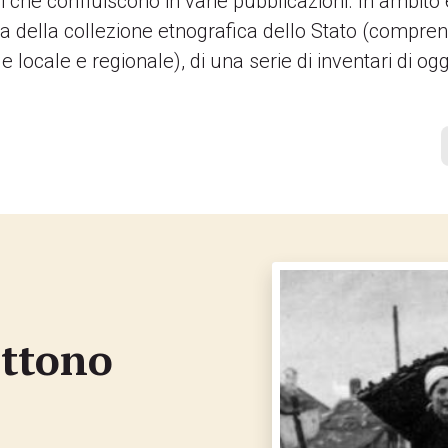
li che confluiscono in varie pubblicazioni. In ambito et
dia della collezione etnografica dello Stato (compren
 locale e regionale), di una serie di inventari di ogge
ettono